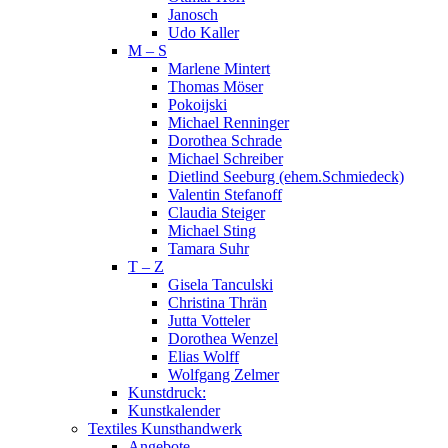
Janosch
Udo Kaller
M – S
Marlene Mintert
Thomas Möser
Pokoijski
Michael Renninger
Dorothea Schrade
Michael Schreiber
Dietlind Seeburg (ehem.Schmiedeck)
Valentin Stefanoff
Claudia Steiger
Michael Sting
Tamara Suhr
T – Z
Gisela Tanculski
Christina Thrän
Jutta Votteler
Dorothea Wenzel
Elias Wolff
Wolfgang Zelmer
Kunstdruck:
Kunstkalender
Textiles Kunsthandwerk
Angebote