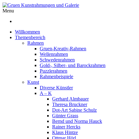
Menu
Willkommen
Themenbereich
Rahmen
Gruen-Kreativ-Rahmen
Wellenrahmen
Schwedenrahmen
Gold-, Silber- und Barockrahmen
Puzzlerahmen
Rahmenbeispiele
Kunst
Diverse Künstler
A – K
Gerhard Almbauer
Theresa Bruckner
Dot-Art Sabine Schulz
Günter Grass
Bernd und Norma Hauck
Rainer Hercks
Klaus Hintze
Ottmar Hörl