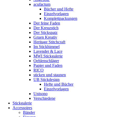
acufactum
Bücher und Hefte
Einzelvorlagen
Komplettpackungen
Der feine Faden
Der Kreuzstich
Der Stickspatz
Gruen Kreativ
Heritage Stitchcraft
Im Stickhimmel
Lavender & Lace
MWI Stickgalerie
Oehlenschläger
Papier und Faden
RICO
sticken und staunen
UB Stickdesign
Hefte und Bücher
Einzelvorlagen
Unisono
Verschiedene
Stickgalerie
Accessoires
Bänder