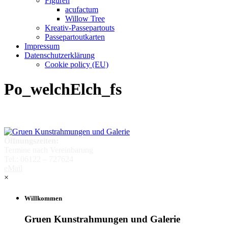
Figuren
acufactum
Willow Tree
Kreativ-Passepartouts
Passepartoutkarten
Impressum
Datenschutzerklärung
Cookie policy (EU)
Po_welchElch_fs
Öffnungszeiten:
Termine nach Vereinbarung
Tel.: 06122 – 727624
eMail
×
Willkommen
Gruen Kunstrahmungen und Galerie