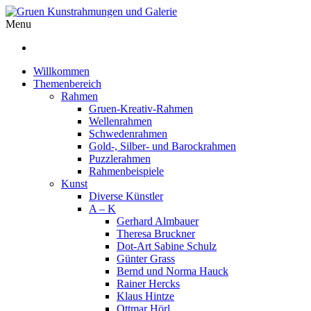
Menu
Willkommen
Themenbereich
Rahmen
Gruen-Kreativ-Rahmen
Wellenrahmen
Schwedenrahmen
Gold-, Silber- und Barockrahmen
Puzzlerahmen
Rahmenbeispiele
Kunst
Diverse Künstler
A – K
Gerhard Almbauer
Theresa Bruckner
Dot-Art Sabine Schulz
Günter Grass
Bernd und Norma Hauck
Rainer Hercks
Klaus Hintze
Ottmar Hörl