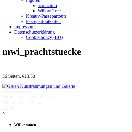
Figuren
acufactum
Willow Tree
Kreativ-Passepartouts
Passepartoutkarten
Impressum
Datenschutzerklärung
Cookie policy (EU)
mwi_prachtstuecke
36 Seiten, €13.50
Öffnungszeiten:
Termine nach Vereinbarung
Tel.: 06122 – 727624
eMail
×
Willkommen