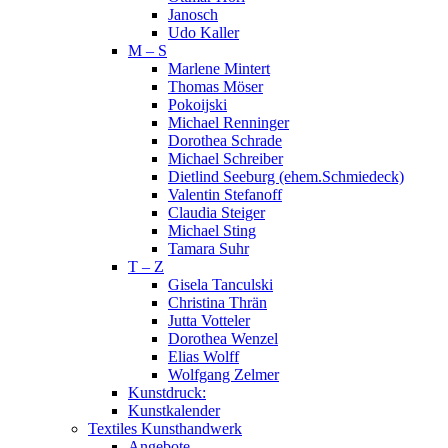
Janosch
Udo Kaller
M – S
Marlene Mintert
Thomas Möser
Pokoijski
Michael Renninger
Dorothea Schrade
Michael Schreiber
Dietlind Seeburg (ehem.Schmiedeck)
Valentin Stefanoff
Claudia Steiger
Michael Sting
Tamara Suhr
T – Z
Gisela Tanculski
Christina Thrän
Jutta Votteler
Dorothea Wenzel
Elias Wolff
Wolfgang Zelmer
Kunstdruck:
Kunstkalender
Textiles Kunsthandwerk
Angebote