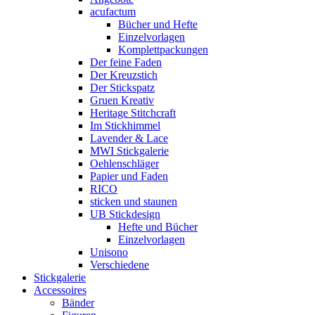
acufactum
Bücher und Hefte
Einzelvorlagen
Komplettpackungen
Der feine Faden
Der Kreuzstich
Der Stickspatz
Gruen Kreativ
Heritage Stitchcraft
Im Stickhimmel
Lavender & Lace
MWI Stickgalerie
Oehlenschläger
Papier und Faden
RICO
sticken und staunen
UB Stickdesign
Hefte und Bücher
Einzelvorlagen
Unisono
Verschiedene
Stickgalerie
Accessoires
Bänder