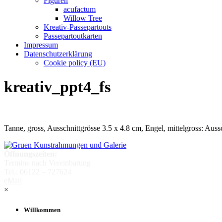
Figuren
acufactum
Willow Tree
Kreativ-Passepartouts
Passepartoutkarten
Impressum
Datenschutzerklärung
Cookie policy (EU)
kreativ_ppt4_fs
Tanne, gross, Ausschnittgrösse 3.5 x 4.8 cm, Engel, mittelgross: Aussc
Öffnungszeiten:
Termine nach Vereinbarung
Tel.: 06122 – 727624
eMail
×
Willkommen