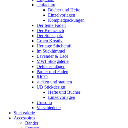
acufactum
Bücher und Hefte
Einzelvorlagen
Komplettpackungen
Der feine Faden
Der Kreuzstich
Der Stickspatz
Gruen Kreativ
Heritage Stitchcraft
Im Stickhimmel
Lavender & Lace
MWI Stickgalerie
Oehlenschläger
Papier und Faden
RICO
sticken und staunen
UB Stickdesign
Hefte und Bücher
Einzelvorlagen
Unisono
Verschiedene
Stickgalerie
Accessoires
Bänder