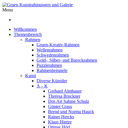
Menu
Willkommen
Themenbereich
Rahmen
Gruen-Kreativ-Rahmen
Wellenrahmen
Schwedenrahmen
Gold-, Silber- und Barockrahmen
Puzzlerahmen
Rahmenbeispiele
Kunst
Diverse Künstler
A – K
Gerhard Almbauer
Theresa Bruckner
Dot-Art Sabine Schulz
Günter Grass
Bernd und Norma Hauck
Rainer Hercks
Klaus Hintze
Ottmar Hörl