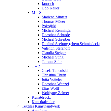
Janosch
Udo Kaller
M – S
Marlene Mintert
Thomas Möser
Pokoijski
Michael Renninger
Dorothea Schrade
Michael Schreiber
Dietlind Seeburg (ehem.Schmiedeck)
Valentin Stefanoff
Claudia Steiger
Michael Sting
Tamara Suhr
T – Z
Gisela Tanculski
Christina Thrän
Jutta Votteler
Dorothea Wenzel
Elias Wolff
Wolfgang Zelmer
Kunstdruck:
Kunstkalender
Textiles Kunsthandwerk
Angebote